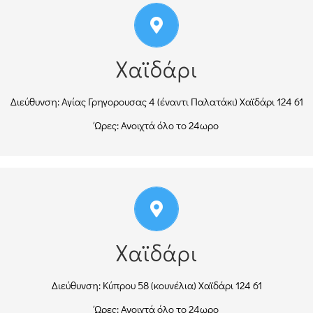
210 58 15 386
Τηλ.:Κέντρο:
210 53 14 998
Τηλ.:Οικία:
Χαϊδάρι
210 57 60 724
Τηλ.:
697 855 4343
Κιν.:
Διεύθυνση: Αγίας Γρηγορουσας 4 (έναντι Παλατάκι) Χαϊδάρι 124 61
Ώρες: Ανοιχτά όλο το 24ωρο
ΟΔΗΓΊΕΣ
210 58 15 386
Τηλ.:Κέντρο:
210 53 14 998
Τηλ.:Οικία:
Χαϊδάρι
210 57 60 724
Τηλ.:
697 855 4343
Κιν.:
Διεύθυνση: Κύπρου 58 (κουνέλια) Χαϊδάρι 124 61
Ώρες: Ανοιχτά όλο το 24ωρο
ΟΔΗΓΊΕΣ