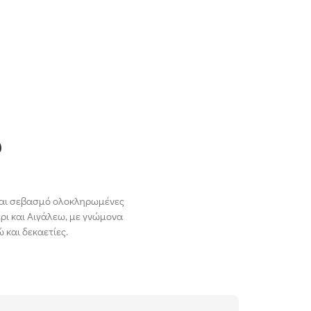
ω
 και σεβασμό ολοκληρωμένες
έρι και Αιγάλεω, με γνώμονα
 και δεκαετίες.