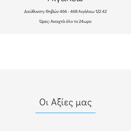
697 855 4343
Κιν.:
Διεύθυνση: Θηβών 466 - 468 Αιγάλεω 122 42
Ώρες: Ανοιχτά όλο το 24ωρο
ΟΔΗΓΊΕΣ
Οι Αξίες μας